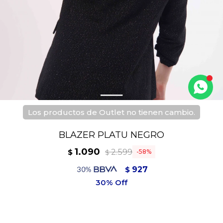
Los productos de Outlet no tienen cambio.
BLAZER PLATU NEGRO
1.090
2.599
$
58
$
927
$