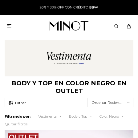

BODY Y TOP EN COLOR NEGRO EN
OUTLET
Recientes
Filtrando por:
Vestimenta
Body y Top
Color:
Negro
Quitar filtros