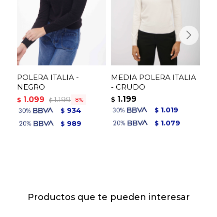
POLERA ITALIA -
MEDIA POLERA ITALIA
ME
NEGRO
- CRUDO
- 
1.199
1
1.099
1.199
$
$
$
8
$
1.019
934
$
$
1.079
989
$
$
Productos que te pueden interesar