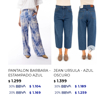
PANTALON BARBARA -
JEAN URSULA - AZUL
JE
ESTAMPADO AZUL
OSCURO
1
$
1.299
1.399
$
$
1.104
1.189
$
$
1.169
1.259
$
$